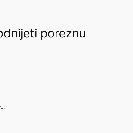
nijeti poreznu
vu.