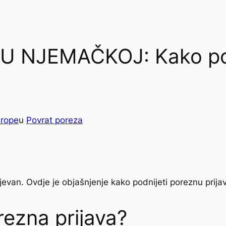
 NJEMAČKOJ: Kako pod
rope
u
Povrat poreza
evan. Ovdje je objašnjenje kako podnijeti poreznu prija
rezna prijava?