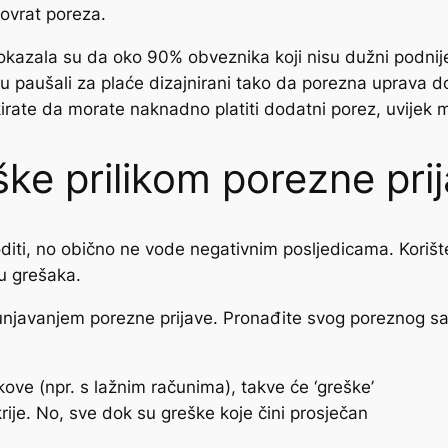
 povrat poreza.
kazala su da oko 90% obveznika koji nisu dužni podnijet
u paušali za plaće dizajnirani tako da porezna uprava do
kirate da morate naknadno platiti dodatni porez, uvijek m
ke prilikom porezne prij
goditi, no obično ne vode negativnim posljedicama. Koriš
u grešaka.
njavanjem porezne prijave. Pronađite svog poreznog savj
oškove (npr. s lažnim računima), takve će ‘greške’
rije. No, sve dok su greške koje čini prosječan