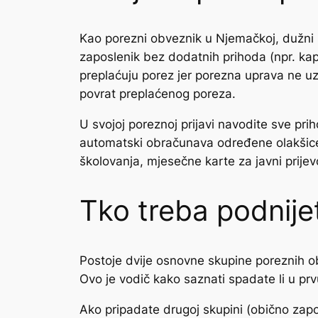
Kao porezni obveznik u Njemačkoj, dužni s
zaposlenik bez dodatnih prihoda (npr. kap
preplaćuju porez jer porezna uprava ne uz
povrat preplaćenog poreza.
U svojoj poreznoj prijavi navodite sve pr
automatski obračunava određene olakšice i
školovanja, mjesečne karte za javni prijev
Tko treba podnije
Postoje dvije osnovne skupine poreznih obv
Ovo je vodič kako saznati spadate li u prv
Ako pripadate drugoj skupini (obično zaposle