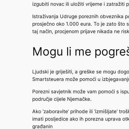
izgubiti novac ili uložiti vrijeme i zatražiti
Istraživanja Udruge poreznih obveznika po
prosječno oko 1.000 eura. To je zato što s
taj način, procjenom prijave nikada ne ris
Mogu li me pogreš
Ljudski je griješiti, a greške se mogu do
Smartsteuera može pomoći u izbjegavanj
Porezni savjetnik može vam pomoći s ispu
područje cijele Njemačke.
Ako ‘zaboravite’ prihode ili ‘izmišljate’ tr
imati posljedice ako ih porezna uprava otk
građanin