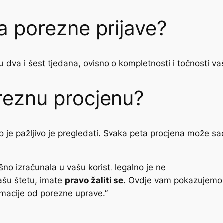
a porezne prijave?
u dva i šest tjedana, ovisno o kompletnosti i točnosti vaš
oreznu procjenu?
 je pažljivo je pregledati. Svaka peta procjena može sad
no izračunala u vašu korist, legalno je ne
ašu štetu, imate
pravo žaliti se
. Ovdje vam pokazujemo 
rmacije od porezne uprave.”