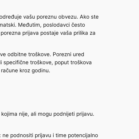
ed određuje vašu poreznu obvezu. Ako ste
omatski. Međutim, poslodavci često
orezna prijava postaje vaša prilika za
sve odbitne troškove. Porezni ured
i specifične troškove, poput troškova
e račune kroz godinu.
ojima nije, ali mogu podnijeti prijavu.
: ne podnositi prijavu i time potencijalno