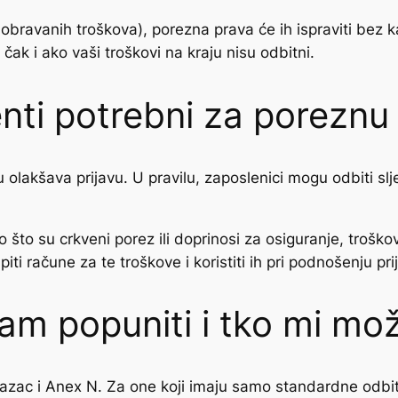
dobravanih troškova), porezna prava će ih ispraviti bez kaz
čak i ako vaši troškovi na kraju nisu odbitni.
nti potrebni za poreznu 
nu olakšava prijavu. U pravilu, zaposlenici mogu odbiti sl
što su crkveni porez ili doprinosi za osiguranje, troškovi 
piti račune za te troškove i koristiti ih pri podnošenju pri
am popuniti i tko mi m
azac i Anex N. Za one koji imaju samo standardne odbitk