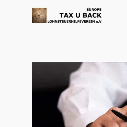
Skoči
do
sadržaja