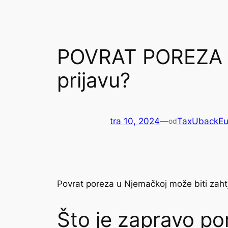
POVRAT POREZA U
prijavu?
tra 10, 2024
—
TaxUbackEu
od
Povrat poreza u Njemačkoj može biti zahtj
Što je zapravo po