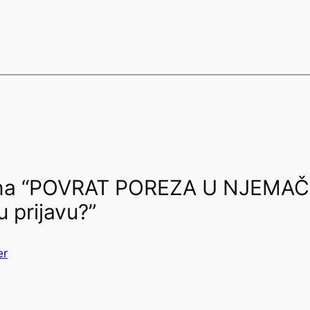
 na “POVRAT POREZA U NJEMAČ
u prijavu?”
er