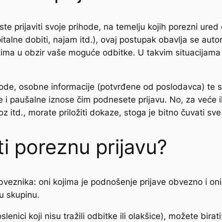
te prijaviti svoje prihode, na temelju kojih porezni ur
italne dobiti, najam itd.), ovaj postupak obavlja se aut
ima u obzir vaše moguće odbitke. U takvim situacijama p
ihode, osobne informacije (potvrđene od poslodavca) te 
 paušalne iznose čim podnesete prijavu. No, za veće il
oz itd., morate priložiti dokaze, stoga je bitno čuvati sv
ti poreznu prijavu?
eznika: oni kojima je podnošenje prijave obvezno i oni k
u skupinu.
nici koji nisu tražili odbitke ili olakšice), možete birati