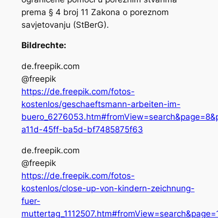
prema § 4 broj 11 Zakona o poreznom
savjetovanju (StBerG).
Bildrechte:
de.freepik.com
@freepik
https://de.freepik.com/fotos-
kostenlos/geschaeftsmann-arbeiten-im-
buero_6276053.htm#fromView=search&page=8&p
a11d-45ff-ba5d-bf7485875f63
de.freepik.com
@freepik
https://de.freepik.com/fotos-
kostenlos/close-up-von-kindern-zeichnung-
fuer-
muttertag_1112507.htm#fromView=search&page=