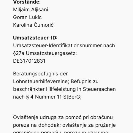
Vorstände
:
Miljaim Aljisani
Goran Lukic
Karolina Čumorić
Umsatzsteuer-ID:
Umsatzsteuer-Identifikationsnummer nach
§27a Umsatzsteuergesetz:
DE317012831
Beratungsbefugnis der
Lohnsteuerhilfevereine; Befugnis zu
beschränkter Hilfeleistung in Steuersachen
nach § 4 Nummer 11 StBerG;
Ovlaštenje udruga za pomoć pri obračunu
poreza na dohodak; ovlaštenje za pružanje
ograničene pomoći u poreznim stvarima