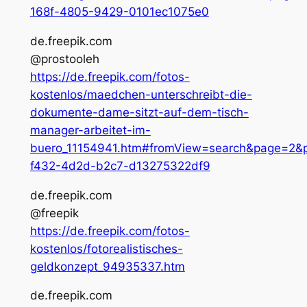
168f-4805-9429-0101ec1075e0
de.freepik.com
@prostooleh
https://de.freepik.com/fotos-
kostenlos/maedchen-unterschreibt-die-
dokumente-dame-sitzt-auf-dem-tisch-
manager-arbeitet-im-
buero_11154941.htm#fromView=search&page=2&
f432-4d2d-b2c7-d13275322df9
de.freepik.com
@freepik
https://de.freepik.com/fotos-
kostenlos/fotorealistisches-
geldkonzept_94935337.htm
de.freepik.com